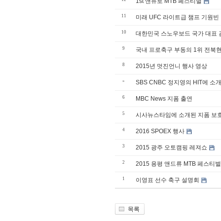
1st 앤듀로 MTB 페스티벌
11
미래 UFC 라이트급 챔프 기원빈
10
대한민국 스노우보드 국가 대표 김
9
국내 프로축구 부동의 1위 전북
8
2015년 멋진언니 행사 영상
»
SBS CNBC 정지영의 HIT에 소
6
MBC News 지폼 출연
5
시사뉴스타임에 소개된 지폼 보
4
2016 SPOEX 행사
3
2015 광주 오토캠핑 레져쇼
2
2015 용평 앤드류 MTB 페스티벌
1
이영표 선수 축구 설명회
목록