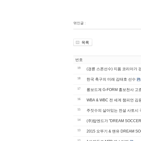
엮인글 :
목록
번호
19
(경륜 스폰선수) 지폼 코리아가 
18
한국 축구의 미래 김태호 선수
17
롱보드계 G-FORM 홍보천사 고
16
WBA & WBC 전 세계 챔피언 
15
주짓수의 살아있는 전설 사토시 
14
(주)탑엔드가 "DREAM SOCCER
13
12