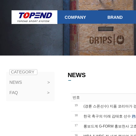
COMPANY
BRAND
CATEGORY
NEWS
NEWS >
FAQ >
번호
19
(경륜 스폰선수) 지폼 코리아가 
18
한국 축구의 미래 김태호 선수
17
롱보드계 G-FORM 홍보천사 고
16