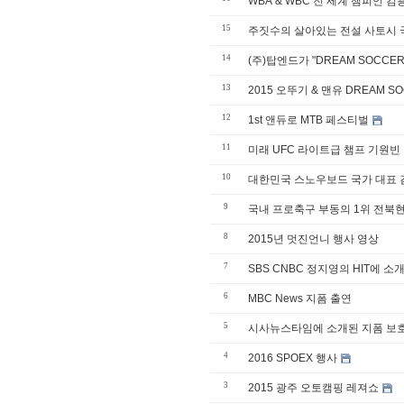
WBA & WBC 전 세계 챔피언 
15
주짓수의 살아있는 전설 사토시 
14
(주)탑엔드가 "DREAM SOCCER
13
12
1st 앤듀로 MTB 페스티벌
11
미래 UFC 라이트급 챔프 기원빈
10
대한민국 스노우보드 국가 대표 김
9
국내 프로축구 부동의 1위 전북
8
2015년 멋진언니 행사 영상
7
SBS CNBC 정지영의 HIT에 소
6
MBC News 지폼 출연
5
시사뉴스타임에 소개된 지폼 보
4
2016 SPOEX 행사
3
2015 광주 오토캠핑 레져쇼